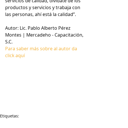
servicios de calidad, olvídate de los 
productos y servicios y trabaja con 
las personas, ahí está la calidad”.
Autor: Lic. Pablo Alberto Pérez 
Montes | Mercadeho - Capacitación, 
S.C.
Para saber más sobre al autor da 
click aquí
Etiquetas:
calidad
niños
niñas
productividad
competitividad
creencias
empresa