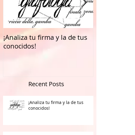
¡Analiza tu firma y la de tus
¡HAGA DE SU
conocidos!
ORGANIZACI
EMPRESA DE
MUNDIAL!
Recent Posts
¡Analiza tu firma y la de tus
conocidos!