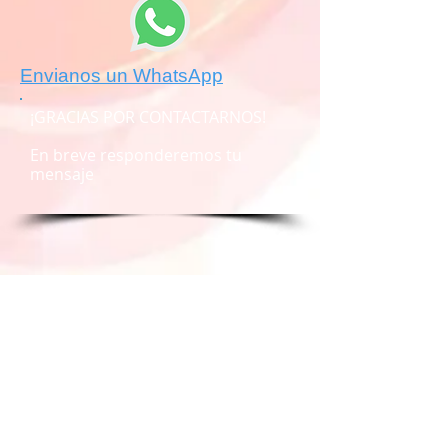
Envianos un WhatsApp
¡GRACIAS POR CONTACTARNOS!
En breve responderemos tu
mensaje
(477) 210-20-31