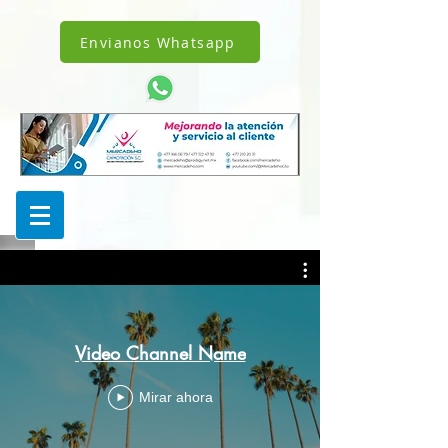
!DOCTYPE html>
1238342242962343
Envianos Whatsapp
Video Channel Name
Mirar ahora