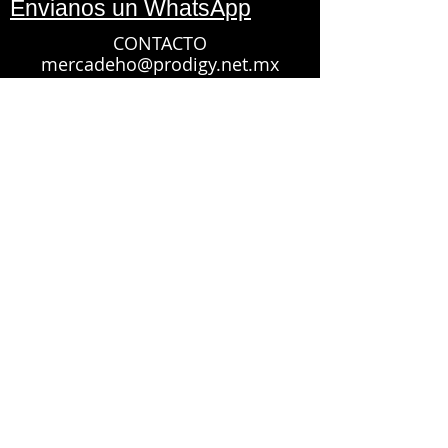
Envianos un WhatsApp
CONTACTO
mercadeho@prodigy.net.mx
Síguenos en:
cursos de capacitacion en leon guanajuato
Copyright 2019 MERCADEHO.
Todos los derechos
reservados.
Aviso de privacidad