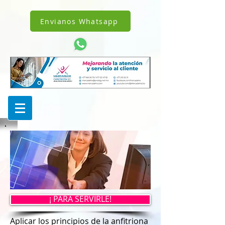
!DOCTYPE html>
1238342242962343
Envianos Whatsapp
¡ PARA SERVIRLE!
Aplicar los principios de la anfitriona