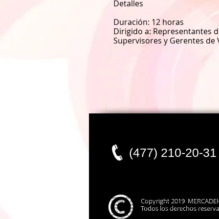
Detalles
Duración: 12 horas
Dirigido a:
Representantes d
Supervisores y Gerentes de 
(477) 210-20-31
empresas de capacitacion, capacitacion laboral, capacitacion empresarial, c
Copyright 2019 MERCADE
capacitacion en guanajuato, cursos de capacitacion en queretaro, cursos de 
salamanca, cursos de capacitacion en san luis potosi, capacitacion en gto, c
Todos los derechos reserv
cursos de capacitacion en jalisco, cursos de ventas, curso ventas, conferencis
exito en mi empresa, exito en mi negocio, como aumentar ventas, como aum
mas, talleres, cursos y seminarios, seminarios, capacitacion en mexico, capac
neuroventas, neurociencia, alex dey, pablo alberto perez montes, mercadeho, m