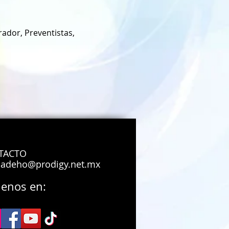
ador, Preventistas,
TACTO
adeho@prodigy.net.mx
uenos en:
on en leon guanajuato