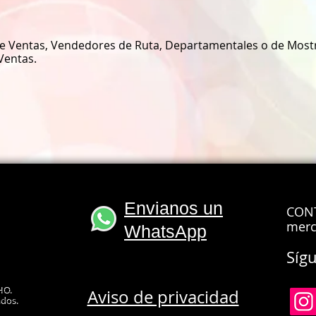
e Ventas, Vendedores de Ruta, Departamentales o de Mostr
Ventas.
Envianos un
CON
merc
WhatsApp
Síg
cursos de capacitaci
ursos de capacitacion en leon, cursos de
HO.
Aviso de privacidad
capacitacion en celaya, cursos de capacitacion en
apacitacion cursos, cursos de capacitacion en gto,
ados.
tas, conferencista, instructores, crecer mi negocio,
entar mis ventas, aumentar clientes, como vender
itacion para mi empresa, conferencias, charlas,
ercadeo, ieca, instituto estatal de capacitacion,