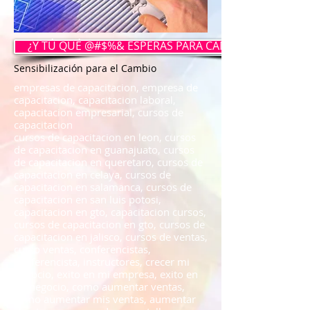
¿Y TÚ QUÉ @#$%& ESPERAS PARA CAMBIAR?
Sensibilización para el Cambio
empresas de capacitacion, empresa de
capacitacion, capacitacion laboral,
capacitacion empresarial, cursos de
capacitacion
cursos de capacitacion en leon, cursos
de capacitacion en guanajuato, cursos
de capacitacion en queretaro, cursos de
capacitacion en celaya, cursos de
capacitacion en salamanca, cursos de
capacitacion en san luis potosi,
capacitacion en gto, capacitacion cursos,
cursos de capacitacion en gto, cursos de
capacitacion en jalisco, cursos de ventas,
curso ventas, conferencistas,
conferencista, instructores, crecer mi
negocio, exito en mi empresa, exito en
mi negocio, como aumentar ventas,
como aumentar mis ventas, aumentar