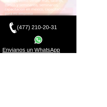
clientes, como vender mas, talleres,
cursos y seminarios, seminarios,
capacitacion en mexico, capacitacion
para mi empresa
(477) 210-20-31
Envianos un WhatsApp
CONTACTO
mercadeho@prodigy.net.mx
Síguenos en:
cursos de capacitacion en leon guanajuato
Copyright 2019 MERCADEHO.
Todos los derechos
reservados.