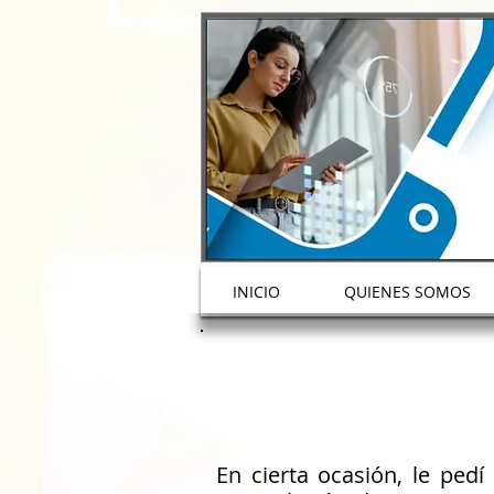
!DOCTYPE html>
1238342242962343
INICIO
QUIENES SOMOS
En cierta ocasión, le pedí