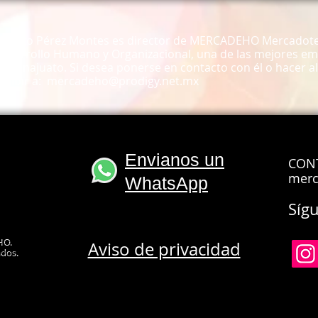
 Alberto Pérez Montes es director de MERCADEHO Mercadote
 Desarrollo Humano y Organizacional, una de las mejores e
 Guanajuato. Si desea ponerse en contacto con él o hacer 
cribir a:
mercadeho@prodigy.net.mx
Envianos un
CON
merc
WhatsApp
Síg
cursos de capacitaci
ursos de capacitacion en leon, cursos de
HO.
Aviso de privacidad
capacitacion en celaya, cursos de capacitacion en
apacitacion cursos, cursos de capacitacion en gto,
ados.
tas, conferencista, instructores, crecer mi negocio,
entar mis ventas, aumentar clientes, como vender
itacion para mi empresa, conferencias, charlas,
ercadeo, ieca, instituto estatal de capacitacion,
afox, canacintra, coparmex, canaco, cmic, ciceg,
ajío, marco antonio trujillo, Energy capacitacion,