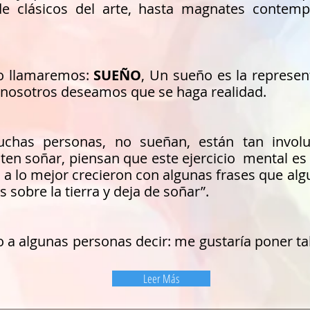
sde clásicos del arte, hasta magnates contem
 lo llamaremos:
SUEÑO
,
Un sueño es la represen
 nosotros deseamos que se haga realidad.
chas personas, no sueñan, están tan invol
ten soñar, piensan que este ejercicio mental es
 a lo mejor crecieron con algunas frases que a
es sobre la tierra y deja de soñar”.
 algunas personas decir: me gustaría poner tal o
Leer Más