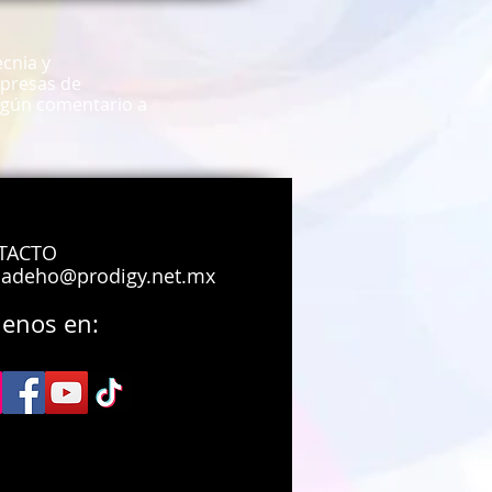
cnia y
mpresas de
algún comentario a
TACTO
adeho@prodigy.net.mx
uenos en:
on en leon guanajuato