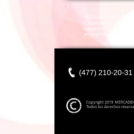
*El Licenciado Pablo
Capacitación para el
capacitacion en León,
este artículo puede es
(477) 210-20-31
empresas de capacitacion, capacitacion laboral, capacitacion empresarial, c
Copyright 2019 MERCADE
capacitacion en guanajuato, cursos de capacitacion en queretaro, cursos de 
salamanca, cursos de capacitacion en san luis potosi, capacitacion en gto, c
Todos los derechos reserv
cursos de capacitacion en jalisco, cursos de ventas, curso ventas, conferencis
exito en mi empresa, exito en mi negocio, como aumentar ventas, como aum
mas, talleres, cursos y seminarios, seminarios, capacitacion en mexico, capac
neuroventas, neurociencia, alex dey, pablo alberto perez montes, mercadeho, m
metaconsultec, gci consultores empresariales, liderazgo empresarial, peña pal
cevem, universidad iberoamericana leon, ibero leon, universidad de la salle b
humanfactor