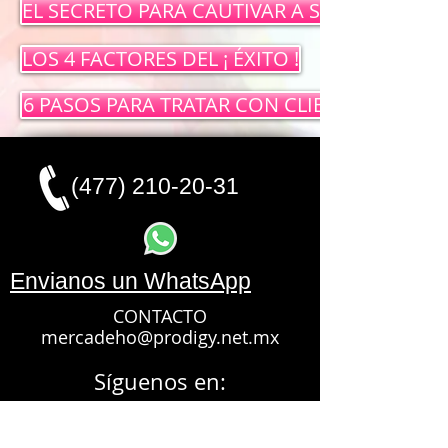
EL SECRETO PARA CAUTIVAR A SUS CLIENTES!
LOS 4 FACTORES DEL ¡ ÉXITO !
6 PASOS PARA TRATAR CON CLIENTES DISGU
(477) 210-20-31
Envianos un WhatsApp
CONTACTO
mercadeho@prodigy.net.mx
Síguenos en:
cursos de capacitacion en leon guanajuato