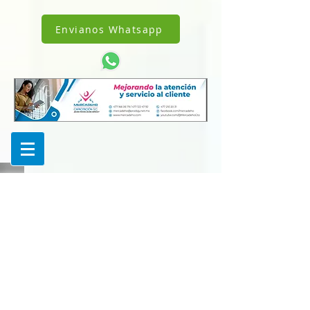
!DOCTYPE html>
1238342242962343
Envianos Whatsapp