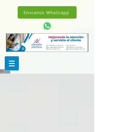
!DOCTYPE html>
1238342242962343
Envianos Whatsapp